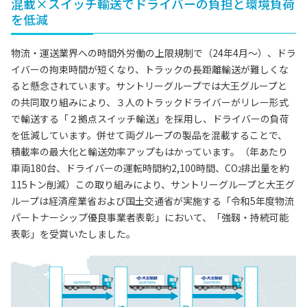
混載×スイッチ輸送でドライバーの負担と環境負荷
を低減
物流・運送業界への時間外労働の上限規制で（24年4月～）、ドラ
イバーの拘束時間が短くなり、トラックの長距離輸送が難しくな
ると懸念されています。サントリーグループでは大王グループと
の共同取り組みにより、３人のトラックドライバーがリレー形式
で輸送する「２拠点スイッチ輸送」を採用し、ドライバーの負荷
を低減しています。併せて両グループの製品を混載することで、
積載率の最大化と輸送効率アップもはかっています。（年あたり
車両180台、ドライバーの運転時間約2,100時間、CO
排出量を約
2
115トン削減）この取り組みにより、サントリーグループと大王グ
ループは経済産業省および国土交通省が実施する「令和5年度物流
パートナーシップ優良事業者表彰」において、「強靱・持続可能
表彰」を受賞いたしました。